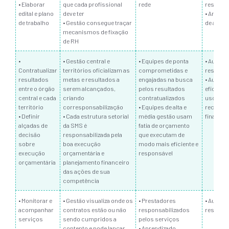
• Elaborar
que cada profissional
rede
resoluti
edital e plano
deve ter
• Amplia
de trabalho
• Gestão consegue traçar
de aces
mecanismos de fixação
de RH
•
• Gestão central e
• Equipes de ponta
• Aument
Contratualizar
territórios oficializam as
comprometidas e
resoluti
resultados
metas e resultados a
engajadas na busca
• Aument
entre o órgão
serem alcançados,
pelos resultados
eficiênci
central e cada
criando
contratualizados
uso dos
território
corresponsabilização
• Equipes de alta e
recurso
• Definir
• Cada estrutura setorial
média gestão usam
financei
alçadas de
da SMS é
fatia de orçamento
decisão
responsabilizada pela
que executam de
sobre
boa execução
modo mais eficiente e
execução
orçamentária e
responsável
orçamentária
planejamento financeiro
das ações de sua
competência
• Monitorar e
• Gestão visualiza onde os
• Prestadores
• Aument
acompanhar
contratos estão ou não
responsabilizados
resoluti
serviços
sendo cumpridos a
pelos serviços
contento e pode lançar
• Aprendizado