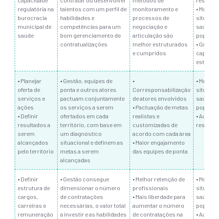
capacidade
contratar ou desenvolver
métodos de
resoluti
regulatória na
talentos com um perfil de
monitoramento e
• Melhor
burocracia
habilidades e
processos de
situação
municipal de
competências para um
negociação e
saúde d
saúde
bom gerenciamento de
articulação são
populaç
contratualizações
melhor estruturados
• Ganho 
e cumpridos
capacid
estatal
• Planejar
• Gestão, equipes de
•
• Melhor
oferta de
ponta e outros atores
Corresponsabilização
situação
serviços e
pactuam conjuntamente
de atores envolvidos
saúde d
ações
os serviços a serem
• Pactuação de metas
populaç
• Definir
ofertados em cada
realistas e
• Aument
resultados a
território, com base em
customizadas de
resoluti
serem
um diagnóstico
acordo com cada área
alcançados
situacional e definem as
• Maior engajamento
pelo território
metas a serem
das equipes de ponta
alcançadas
• Definir
• Gestão consegue
• Melhor retenção de
• Melhor
estrutura de
dimensionar o número
profissionais
situação
cargos,
de contratações
• Mais liberdade para
saúde d
carreiras e
necessárias, o valor total
aumentar o número
populaç
remuneração
a investir e as habilidades
de contratações na
• Aument