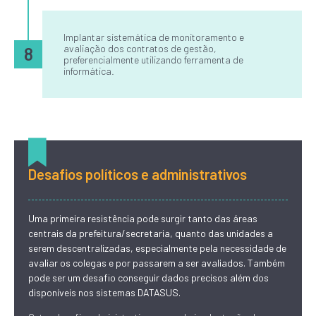
Implantar sistemática de monitoramento e
avaliação dos contratos de gestão,
8
preferencialmente utilizando ferramenta de
informática.
Desafios políticos e administrativos
Uma primeira resistência pode surgir tanto das áreas
centrais da prefeitura/secretaria, quanto das unidades a
serem descentralizadas, especialmente pela necessidade de
avaliar os colegas e por passarem a ser avaliados. Também
pode ser um desafio conseguir dados precisos além dos
disponíveis nos sistemas DATASUS.