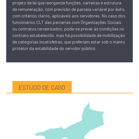
projeto de lei que reorganize funções, carreiras e estrutura
de remuneração, com previsão de parcela variável por êxito,
com critérios claros, aplicáveis aos servidores. No caso dos
funcionários CLT das parcerias com Organizações Sociais
ou contratos terceirizados, pode-se prever as condições no
contrato estabelecido, mas há possibilidade de mobilização
de categorias insatisfeitas, que preferiam estar sob o manto
protetor da estabilidade do servidor público.
ESTUDO DE CASO