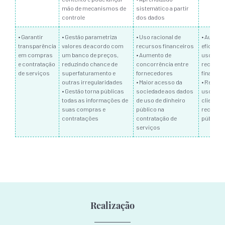
mão de mecanismos de
sistemático a partir
controle
dos dados
• Garantir
• Gestão parametriza
• Uso racional de
• Aument
transparência
valores de acordo com
recursos financeiros
eficiênci
em compras
um banco de preços,
• Aumento de
uso dos
e contratação
reduzindo chance de
concorrência entre
recurso
de serviços
superfaturamento e
fornecedores
financei
outras irregularidades
• Maior acesso da
• Reduçã
• Gestão torna públicas
sociedade aos dados
uso
todas as informações de
de uso de dinheiro
clienteli
suas compras e
público na
recurso
contratações
contratação de
público
serviços
Realização