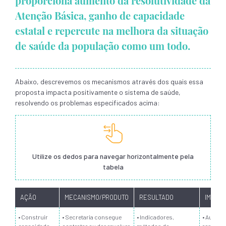
proporciona aumento da resolutividade da
Atenção Básica, ganho de capacidade
estatal e repercute na melhora da situação
de saúde da população como um todo.
Abaixo, descrevemos os mecanismos através dos quais essa
proposta impacta positivamente o sistema de saúde,
resolvendo os problemas especificados acima:
Utilize os dedos para navegar horizontalmente pela
tabela
AÇÃO
MECANISMO/PRODUTO
RESULTADO
IMPACT
• Construir
• Secretaria consegue
• Indicadores,
• Aument