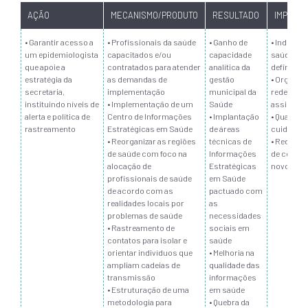
AÇÃO
MECANISMO/PRODUTO
RESULTADO
IMPACTO
• Garantir acesso a
• Profissionais da saúde
• Ganho de
• Indicado
um epidemiologista
capacitados e/ou
capacidade
saúde be
que apoie a
contratados para atender
analítica da
definidos
estratégia da
as demandas de
gestão
• Organiz
secretaria,
implementação
municipal da
redes
instituindo níveis de
• Implementação de um
Saúde
assistenc
alerta e política de
Centro de Informações
• Implantação
• Qualific
rastreamento
Estratégicas em Saúde
de áreas
cuidado
• Reorganizar as regiões
técnicas de
• Redução
de saúde com foco na
Informações
de contág
alocação de
Estratégicas
novo coro
profissionais de saúde
em Saúde
de acordo com as
pactuado com
realidades locais por
as
problemas de saúde
necessidades
• Rastreamento de
sociais em
contatos para isolar e
saúde
orientar indivíduos que
• Melhoria na
ampliam cadeias de
qualidade das
transmissão
informações
• Estruturação de uma
em saúde
metodologia para
• Quebra da