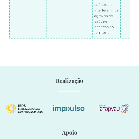
saúde que
interferem nos
agravos de
saúde e
doenças no
território
Realização
Apoio