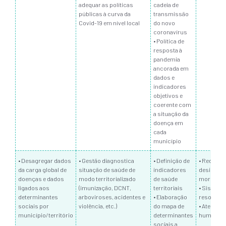
adequar as políticas
cadeia de
públicas à curva da
transmissão
Covid-19 em nível local
do novo
coronavírus
• Política de
resposta à
pandemia
ancorada em
dados e
indicadores
objetivos e
coerente com
a situação da
doença em
cada
município
• Desagregar dados
• Gestão diagnostica
• Definição de
• Redução
da carga global de
situação de saúde de
indicadores
desiguald
doenças e dados
modo territorializado
de saúde
morbimor
ligados aos
(imunização, DCNT,
territoriais
• Sistema
determinantes
arboviroses, acidentes e
• Elaboração
resolutiv
sociais por
violência, etc.)
do mapa de
• Atendim
município/território
determinantes
humaniza
sociais a