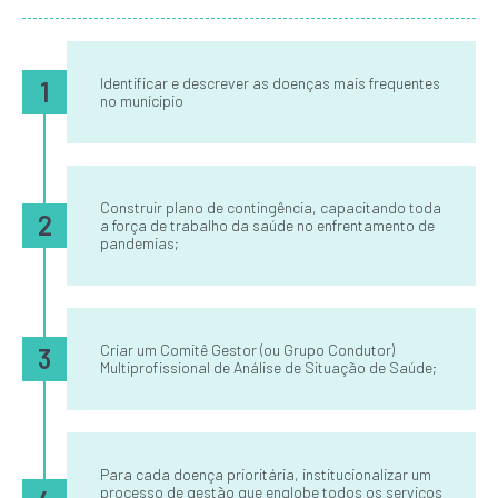
Identificar e descrever as doenças mais frequentes
1
no munícipio
Construir plano de contingência, capacitando toda
2
a força de trabalho da saúde no enfrentamento de
pandemias;
Criar um Comitê Gestor (ou Grupo Condutor)
3
Multiprofissional de Análise de Situação de Saúde;
Para cada doença prioritária, institucionalizar um
processo de gestão que englobe todos os serviços